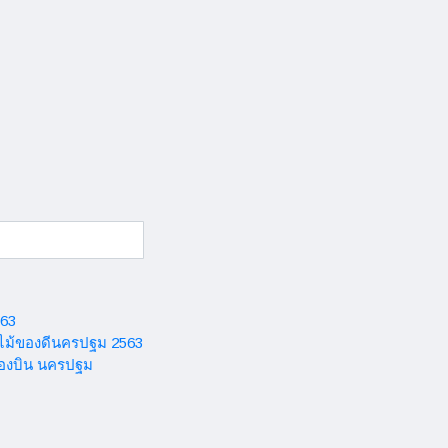
563
ไม้ของดีนครปฐม 2563
่องบิน นครปฐม