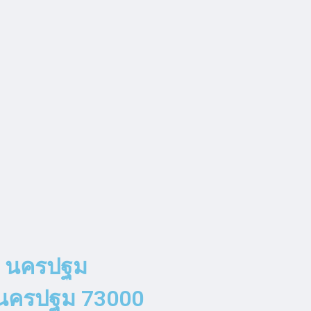
. นครปฐม
จ.นครปฐม 73000