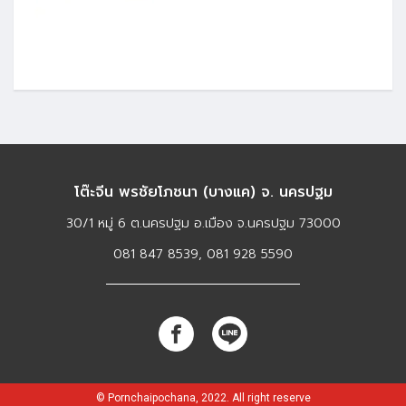
โต๊ะจีน พรชัยโภชนา (บางแค) จ. นครปฐม
30/1 หมู่ 6 ต.นครปฐม อ.เมือง จ.นครปฐม 73000
081 847 8539, 081 928 5590​
© Pornchaipochana, 2022. All right reserve