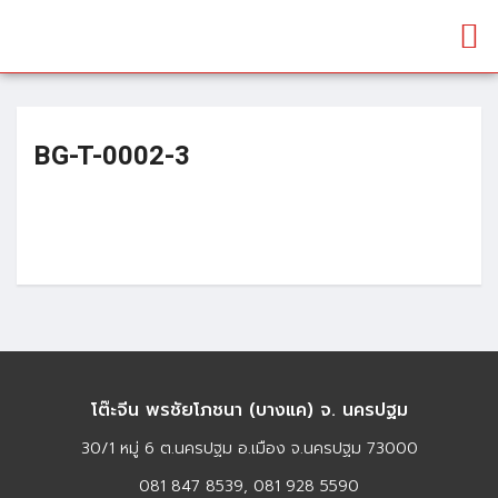
BG-T-0002-3
โต๊ะจีน พรชัยโภชนา (บางแค) จ. นครปฐม
30/1 หมู่ 6 ต.นครปฐม อ.เมือง จ.นครปฐม 73000
081 847 8539, 081 928 5590​