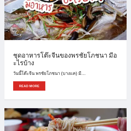
ชุดอาหารโต๊ะจีนของพรชัยโภชนา มีอ
ะไรบ้าง
วันนี้โต๊ะจีน พรชัยโภชนา (บางแค) มี…
READ MORE