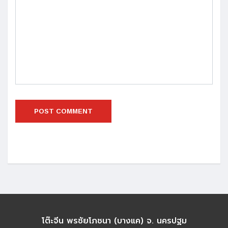
โต๊ะจีน พรชัยโภชนา (บางแค) จ. นครปฐม